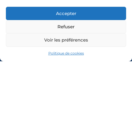
Accepter
Refuser
Voir les préférences
Politique de cookies
COORDONNÉES
13, Place
HORAIRES
NOUS
ÉCRIRE
D'OUVERTURE
des
Lundi :
Nom
Arcades
9h à 12h
65270
Mardi :
Saint-Pé-
9h à 12h
E-mail
de-
et 14h à
Bigorre
17h