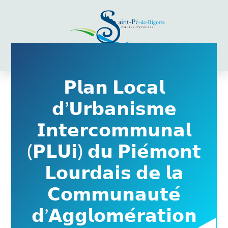
Aller
au
contenu
𝗣𝗹𝗮𝗻 𝗟𝗼𝗰𝗮𝗹
𝗱’𝗨𝗿𝗯𝗮𝗻𝗶𝘀𝗺𝗲
𝗜𝗻𝘁𝗲𝗿𝗰𝗼𝗺𝗺𝘂𝗻𝗮𝗹
(𝗣𝗟𝗨𝗶) 𝗱𝘂 𝗣𝗶𝗲́𝗺𝗼𝗻𝘁
𝗟𝗼𝘂𝗿𝗱𝗮𝗶𝘀 𝗱𝗲 𝗹𝗮
𝗖𝗼𝗺𝗺𝘂𝗻𝗮𝘂𝘁𝗲́
𝗱’𝗔𝗴𝗴𝗹𝗼𝗺𝗲́𝗿𝗮𝘁𝗶𝗼𝗻