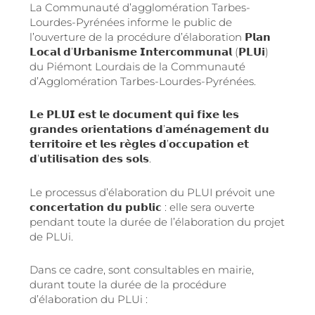
La
Communauté d’agglomération Tarbes-
Lourdes-Pyrénées informe le public de
l’ouverture de la procédure d’élaboration 𝗣𝗹𝗮𝗻
𝗟𝗼𝗰𝗮𝗹 𝗱’𝗨𝗿𝗯𝗮𝗻𝗶𝘀𝗺𝗲 𝗜𝗻𝘁𝗲𝗿𝗰𝗼𝗺𝗺𝘂𝗻𝗮𝗹 (𝗣𝗟𝗨𝗶)
du Piémont Lourdais de la Communauté
d’Agglomération Tarbes-Lourdes-Pyrénées.
𝗟𝗲 𝗣𝗟𝗨𝗜 𝗲𝘀𝘁 𝗹𝗲 𝗱𝗼𝗰𝘂𝗺𝗲𝗻𝘁 𝗾𝘂𝗶 𝗳𝗶𝘅𝗲 𝗹𝗲𝘀
𝗴𝗿𝗮𝗻𝗱𝗲𝘀 𝗼𝗿𝗶𝗲𝗻𝘁𝗮𝘁𝗶𝗼𝗻𝘀 𝗱’𝗮𝗺𝗲́𝗻𝗮𝗴𝗲𝗺𝗲𝗻𝘁 𝗱𝘂
𝘁𝗲𝗿𝗿𝗶𝘁𝗼𝗶𝗿𝗲 𝗲𝘁 𝗹𝗲𝘀 𝗿𝗲̀𝗴𝗹𝗲𝘀 𝗱’𝗼𝗰𝗰𝘂𝗽𝗮𝘁𝗶𝗼𝗻 𝗲𝘁
𝗱’𝘂𝘁𝗶𝗹𝗶𝘀𝗮𝘁𝗶𝗼𝗻 𝗱𝗲𝘀 𝘀𝗼𝗹𝘀.
Le processus d’élaboration du PLUI prévoit une
𝗰𝗼𝗻𝗰𝗲𝗿𝘁𝗮𝘁𝗶𝗼𝗻 𝗱𝘂 𝗽𝘂𝗯𝗹𝗶𝗰 : elle sera ouverte
pendant toute la durée de l’élaboration du projet
de PLUi.
Dans ce cadre, sont consultables en mairie,
durant toute la durée de la procédure
d’élaboration du PLUi :