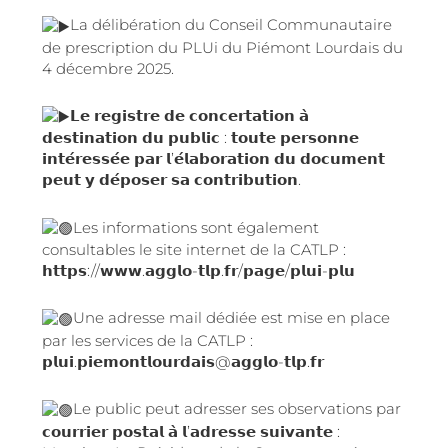
La délibération du Conseil Communautaire
de prescription du PLUi du Piémont Lourdais du
4 décembre 2025.
𝗟𝗲 𝗿𝗲𝗴𝗶𝘀𝘁𝗿𝗲 𝗱𝗲 𝗰𝗼𝗻𝗰𝗲𝗿𝘁𝗮𝘁𝗶𝗼𝗻 𝗮̀
𝗱𝗲𝘀𝘁𝗶𝗻𝗮𝘁𝗶𝗼𝗻 𝗱𝘂 𝗽𝘂𝗯𝗹𝗶𝗰 : 𝘁𝗼𝘂𝘁𝗲 𝗽𝗲𝗿𝘀𝗼𝗻𝗻𝗲
𝗶𝗻𝘁𝗲́𝗿𝗲𝘀𝘀𝗲́𝗲 𝗽𝗮𝗿 𝗹’𝗲́𝗹𝗮𝗯𝗼𝗿𝗮𝘁𝗶𝗼𝗻 𝗱𝘂 𝗱𝗼𝗰𝘂𝗺𝗲𝗻𝘁
𝗽𝗲𝘂𝘁 𝘆 𝗱𝗲́𝗽𝗼𝘀𝗲𝗿 𝘀𝗮 𝗰𝗼𝗻𝘁𝗿𝗶𝗯𝘂𝘁𝗶𝗼𝗻.
Les informations sont également
consultables le site internet de la CATLP :
𝗵𝘁𝘁𝗽𝘀://𝘄𝘄𝘄.𝗮𝗴𝗴𝗹𝗼-𝘁𝗹𝗽.𝗳𝗿/𝗽𝗮𝗴𝗲/𝗽𝗹𝘂𝗶-𝗽𝗹𝘂
Une adresse mail dédiée est mise en place
par les services de la CATLP :
𝗽𝗹𝘂𝗶.𝗽𝗶𝗲𝗺𝗼𝗻𝘁𝗹𝗼𝘂𝗿𝗱𝗮𝗶𝘀@𝗮𝗴𝗴𝗹𝗼-𝘁𝗹𝗽.𝗳𝗿
Le public peut adresser ses observations par
𝗰𝗼𝘂𝗿𝗿𝗶𝗲𝗿 𝗽𝗼𝘀𝘁𝗮𝗹 𝗮̀ 𝗹’𝗮𝗱𝗿𝗲𝘀𝘀𝗲 𝘀𝘂𝗶𝘃𝗮𝗻𝘁𝗲 :