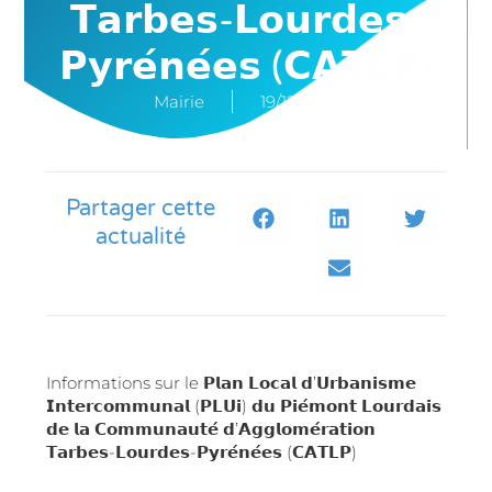
𝗧𝗮𝗿𝗯𝗲𝘀-𝗟𝗼𝘂𝗿𝗱𝗲𝘀-
𝗣𝘆𝗿𝗲́𝗻𝗲́𝗲𝘀 (𝗖𝗔𝗧𝗟𝗣)
Mairie
19/12/2025
Partager cette
actualité
Informations sur le 𝗣𝗹𝗮𝗻 𝗟𝗼𝗰𝗮𝗹 𝗱’𝗨𝗿𝗯𝗮𝗻𝗶𝘀𝗺𝗲
𝗜𝗻𝘁𝗲𝗿𝗰𝗼𝗺𝗺𝘂𝗻𝗮𝗹 (𝗣𝗟𝗨𝗶) 𝗱𝘂 𝗣𝗶𝗲́𝗺𝗼𝗻𝘁 𝗟𝗼𝘂𝗿𝗱𝗮𝗶𝘀
𝗱𝗲 𝗹𝗮 𝗖𝗼𝗺𝗺𝘂𝗻𝗮𝘂𝘁𝗲́ 𝗱’𝗔𝗴𝗴𝗹𝗼𝗺𝗲́𝗿𝗮𝘁𝗶𝗼𝗻
𝗧𝗮𝗿𝗯𝗲𝘀-𝗟𝗼𝘂𝗿𝗱𝗲𝘀-𝗣𝘆𝗿𝗲́𝗻𝗲́𝗲𝘀 (𝗖𝗔𝗧𝗟𝗣)