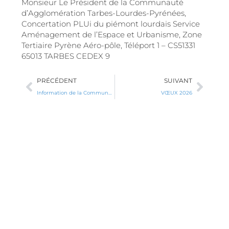
Monsieur Le Président de la Communauté
d’Agglomération Tarbes-Lourdes-Pyrénées,
Concertation PLUi du piémont lourdais Service
Aménagement de l’Espace et Urbanisme, Zone
Tertiaire Pyrène Aéro-pôle, Téléport 1 – CS51331
65013 TARBES CEDEX 9
Précédent
Suiv
PRÉCÉDENT
SUIVANT
Information de la Communauté d’Agglomération Tarbes-Lourdes-Pyrénées (CATLP) – Schéma de Cohérence Territoriale
VŒUX 2026