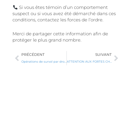
Si vous êtes témoin d’un comportement
suspect ou si vous avez été démarché dans ces
conditions, contactez les forces de l’ordre.
Merci de partager cette information afin de
protéger le plus grand nombre.
Précédent
Suiv
PRÉCÉDENT
SUIVANT
Opérations de survol par drone seront réalisées sur le territoire de la commune entre le 29 juin et le 17 juillet 2026.
ATTENTION AUX FORTES CHALEURS