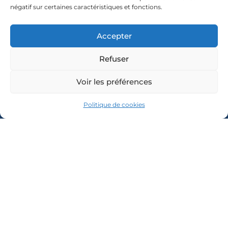
négatif sur certaines caractéristiques et fonctions.
Accepter
COORDONNÉES
Refuser
13, Place
HORAIRES
NOUS
ÉCRIRE
D'OUVERTURE
des
Voir les préférences
Lundi :
Nom
Arcades
9h à 12h
65270
Politique de cookies
Mardi :
Saint-Pé-
9h à 12h
E-mail
de-
et 14h à
Bigorre
17h
Message
Mercredi
05 62 41
: 9h à 12h
80 07
et 14h à
contact@mairie-
17h
saintpedebigorre.fr
Jeudi :