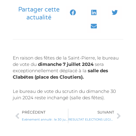
Partager cette
actualité
En raison des fêtes de la Saint-Pierre, le bureau
de vote du
dimanche 7 juillet 2024
sera
exceptionnellement déplacé à la
salle des
Clabétes (place des Cloutiers).
Le bureau de vote du scrutin du dimanche 30
juin 2024 reste inchangé (salle des fêtes).
Précédent
Suiv
PRÉCÉDENT
SUIVANT
Evènement annulé : le 30 juin un hélicoptère sur le terrain de football
RESULTAT ELECTIONS LEGISLATIVES – 1° tour