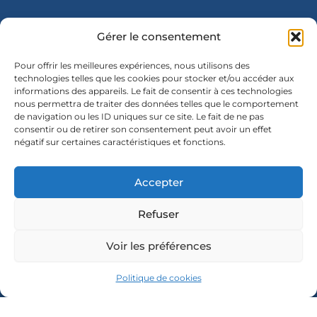
Gérer le consentement
Pour offrir les meilleures expériences, nous utilisons des
technologies telles que les cookies pour stocker et/ou accéder aux
informations des appareils. Le fait de consentir à ces technologies
nous permettra de traiter des données telles que le comportement
de navigation ou les ID uniques sur ce site. Le fait de ne pas
COORDONNÉES
consentir ou de retirer son consentement peut avoir un effet
négatif sur certaines caractéristiques et fonctions.
13, Place
HORAIRES
NOUS
ÉCRIRE
D'OUVERTURE
des
Lundi :
Nom
Accepter
Arcades
9h à 12h
65270
Refuser
Mardi :
Saint-Pé-
9h à 12h
E-mail
Voir les préférences
de-
et 14h à
Bigorre
17h
Politique de cookies
Message
Mercredi
05 62 41
: 9h à 12h