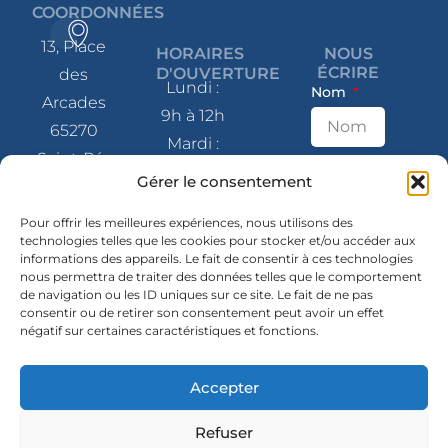
COORDONNÉES
13, Place
HORAIRES
NOUS
ÉCRIRE
D'OUVERTURE
des
Lundi :
Nom
Arcades
9h à 12h
65270
Mardi :
Saint-Pé-
9h à 12h
E-mail
Gérer le consentement
de-
et 14h à
Bigorre
Pour offrir les meilleures expériences, nous utilisons des
17h
technologies telles que les cookies pour stocker et/ou accéder aux
Message
Mercredi
informations des appareils. Le fait de consentir à ces technologies
05 62 41
nous permettra de traiter des données telles que le comportement
: 9h à 12h
80 07
de navigation ou les ID uniques sur ce site. Le fait de ne pas
et 14h à
consentir ou de retirer son consentement peut avoir un effet
négatif sur certaines caractéristiques et fonctions.
contact@mairie-
17h
saintpedebigorre.fr
Jeudi :
Accepter
14h à 17h
SUIVEZ-
NOUS
Envoyer
Vendredi
Refuser
En