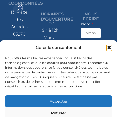
COORDONNÉES
13, Place
HORAIRES
NOUS
ÉCRIRE
D'OUVERTURE
des
Lundi :
Nom
Arcades
9h à 12h
65270
Mardi :
Saint-Pé-
9h à 12h
E-mail
Gérer le consentement
de-
et 14h à
Bigorre
Pour offrir les meilleures expériences, nous utilisons des
17h
technologies telles que les cookies pour stocker et/ou accéder aux
Message
Mercredi
informations des appareils. Le fait de consentir à ces technologies
05 62 41
nous permettra de traiter des données telles que le comportement
: 9h à 12h
80 07
de navigation ou les ID uniques sur ce site. Le fait de ne pas
et 14h à
consentir ou de retirer son consentement peut avoir un effet
négatif sur certaines caractéristiques et fonctions.
contact@mairie-
17h
saintpedebigorre.fr
Jeudi :
Accepter
14h à 17h
SUIVEZ-
NOUS
Envoyer
Vendredi
Refuser
En