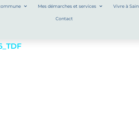
commune
Mes démarches et services
Vivre à Sai
Contact
6_TDF