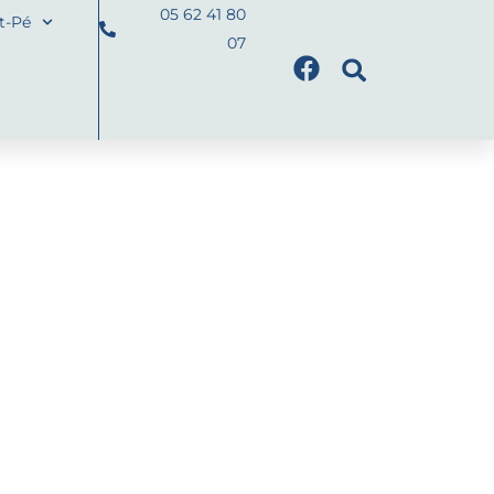
05 62 41 80
nt-Pé
07