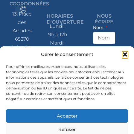
COORDONNÉES
13, Place
HORAIRES
NOUS
ÉCRIRE
D'OUVERTURE
des
Lundi :
Nom
Arcades
9h à 12h
65270
Mardi :
Saint-Pé-
9h à 12h
E-mail
Gérer le consentement
de-
et 14h à
Bigorre
Pour offrir les meilleures expériences, nous utilisons des
17h
technologies telles que les cookies pour stocker et/ou accéder aux
Message
Mercredi
informations des appareils. Le fait de consentir à ces technologies
05 62 41
nous permettra de traiter des données telles que le comportement
: 9h à 12h
80 07
de navigation ou les ID uniques sur ce site. Le fait de ne pas
et 14h à
consentir ou de retirer son consentement peut avoir un effet
négatif sur certaines caractéristiques et fonctions.
contact@mairie-
17h
saintpedebigorre.fr
Jeudi :
Accepter
14h à 17h
SUIVEZ-
NOUS
Envoyer
Vendredi
Refuser
En