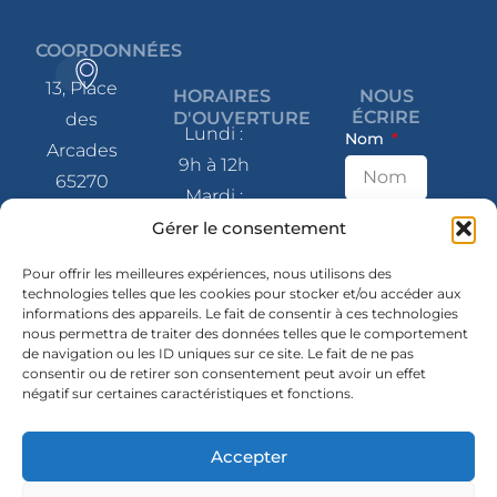
COORDONNÉES
13, Place
HORAIRES
NOUS
ÉCRIRE
D'OUVERTURE
des
Lundi :
Nom
Arcades
9h à 12h
65270
Mardi :
Saint-Pé-
9h à 12h
E-mail
Gérer le consentement
de-
et 14h à
Bigorre
Pour offrir les meilleures expériences, nous utilisons des
17h
technologies telles que les cookies pour stocker et/ou accéder aux
informations des appareils. Le fait de consentir à ces technologies
Message
Mercredi
05 62 41
nous permettra de traiter des données telles que le comportement
: 9h à 12h
de navigation ou les ID uniques sur ce site. Le fait de ne pas
80 07
consentir ou de retirer son consentement peut avoir un effet
et 14h à
négatif sur certaines caractéristiques et fonctions.
contact@mairie-
17h
saintpedebigorre.fr
Jeudi :
Accepter
14h à 17h
SUIVEZ-