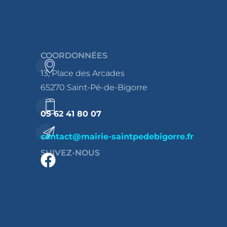
COORDONNÉES
13, Place des Arcades
65270 Saint-Pé-de-Bigorre
05 62 41 80 07
contact@mairie-saintpedebigorre.fr
SUIVEZ-NOUS