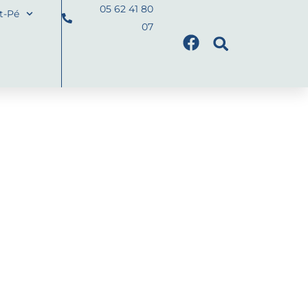
05 62 41 80
nt-Pé
07