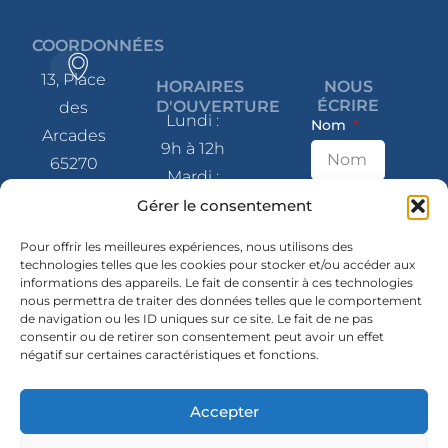
COORDONNÉES
13, Place
HORAIRES
NOUS
ÉCRIRE
D'OUVERTURE
des
Lundi :
Nom
Arcades
9h à 12h
65270
Mardi :
Saint-Pé-
9h à 12h
E-mail
Gérer le consentement
de-
et 14h à
Bigorre
Pour offrir les meilleures expériences, nous utilisons des
17h
technologies telles que les cookies pour stocker et/ou accéder aux
informations des appareils. Le fait de consentir à ces technologies
Message
Mercredi
05 62 41
nous permettra de traiter des données telles que le comportement
: 9h à 12h
de navigation ou les ID uniques sur ce site. Le fait de ne pas
80 07
consentir ou de retirer son consentement peut avoir un effet
et 14h à
négatif sur certaines caractéristiques et fonctions.
contact@mairie-
17h
saintpedebigorre.fr
Jeudi :
Accepter
14h à 17h
SUIVEZ-