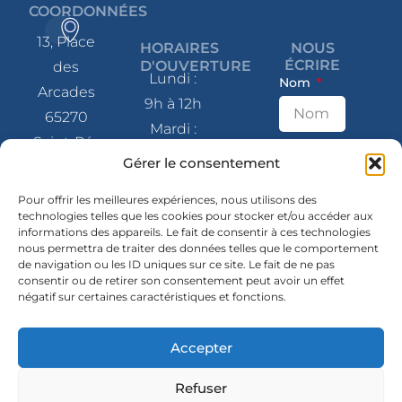
COORDONNÉES
13, Place
HORAIRES
NOUS
ÉCRIRE
D'OUVERTURE
des
Lundi :
Nom
Arcades
9h à 12h
65270
Mardi :
Saint-Pé-
9h à 12h
E-mail
Gérer le consentement
de-
et 14h à
Bigorre
Pour offrir les meilleures expériences, nous utilisons des
17h
technologies telles que les cookies pour stocker et/ou accéder aux
Message
Mercredi
informations des appareils. Le fait de consentir à ces technologies
05 62 41
nous permettra de traiter des données telles que le comportement
: 9h à 12h
80 07
de navigation ou les ID uniques sur ce site. Le fait de ne pas
et 14h à
consentir ou de retirer son consentement peut avoir un effet
négatif sur certaines caractéristiques et fonctions.
contact@mairie-
17h
saintpedebigorre.fr
Jeudi :
Accepter
14h à 17h
SUIVEZ-
NOUS
Envoyer
Vendredi
Refuser
En