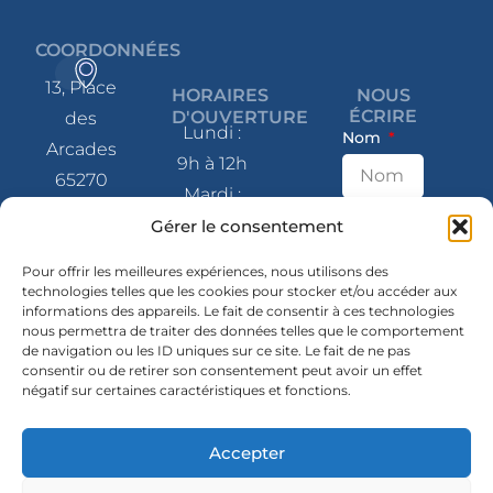
COORDONNÉES
13, Place
HORAIRES
NOUS
ÉCRIRE
D'OUVERTURE
des
Lundi :
Nom
Arcades
9h à 12h
65270
Mardi :
Saint-Pé-
9h à 12h
E-mail
Gérer le consentement
de-
et 14h à
Bigorre
Pour offrir les meilleures expériences, nous utilisons des
17h
technologies telles que les cookies pour stocker et/ou accéder aux
informations des appareils. Le fait de consentir à ces technologies
Message
Mercredi
05 62 41
nous permettra de traiter des données telles que le comportement
: 9h à 12h
de navigation ou les ID uniques sur ce site. Le fait de ne pas
80 07
consentir ou de retirer son consentement peut avoir un effet
et 14h à
négatif sur certaines caractéristiques et fonctions.
contact@mairie-
17h
saintpedebigorre.fr
Jeudi :
Accepter
14h à 17h
SUIVEZ-