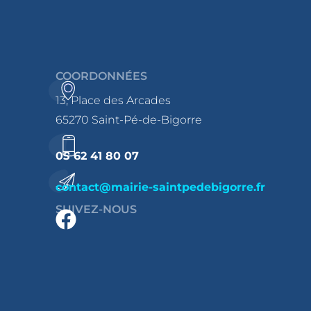
COORDONNÉES
13, Place des Arcades
65270 Saint-Pé-de-Bigorre
05 62 41 80 07
contact@mairie-saintpedebigorre.fr
SUIVEZ-NOUS