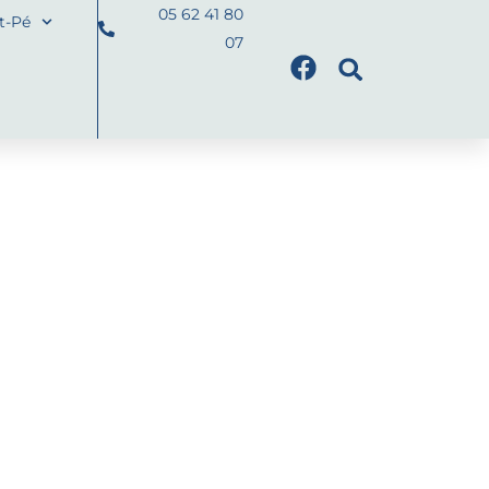
05 62 41 80
nt-Pé
07