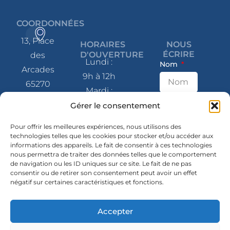
COORDONNÉES
13, Place
HORAIRES
NOUS
ÉCRIRE
D'OUVERTURE
des
Lundi :
Nom
Arcades
9h à 12h
65270
Mardi :
Saint-Pé-
9h à 12h
E-mail
Gérer le consentement
de-
et 14h à
Bigorre
Pour offrir les meilleures expériences, nous utilisons des
17h
technologies telles que les cookies pour stocker et/ou accéder aux
informations des appareils. Le fait de consentir à ces technologies
Message
Mercredi
05 62 41
nous permettra de traiter des données telles que le comportement
: 9h à 12h
de navigation ou les ID uniques sur ce site. Le fait de ne pas
80 07
consentir ou de retirer son consentement peut avoir un effet
et 14h à
négatif sur certaines caractéristiques et fonctions.
contact@mairie-
17h
saintpedebigorre.fr
Jeudi :
Accepter
14h à 17h
SUIVEZ-