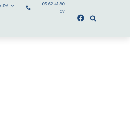
05 62 41 80
nt-Pé
07