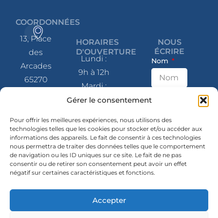
COORDONNÉES
13, Place
HORAIRES
NOUS
ÉCRIRE
D'OUVERTURE
des
Lundi :
Nom
Arcades
9h à 12h
65270
Mardi :
Saint-Pé-
9h à 12h
E-mail
Gérer le consentement
de-
et 14h à
Bigorre
Pour offrir les meilleures expériences, nous utilisons des
17h
technologies telles que les cookies pour stocker et/ou accéder aux
informations des appareils. Le fait de consentir à ces technologies
Message
Mercredi
05 62 41
nous permettra de traiter des données telles que le comportement
: 9h à 12h
de navigation ou les ID uniques sur ce site. Le fait de ne pas
80 07
consentir ou de retirer son consentement peut avoir un effet
et 14h à
négatif sur certaines caractéristiques et fonctions.
contact@mairie-
17h
saintpedebigorre.fr
Jeudi :
Accepter
14h à 17h
SUIVEZ-