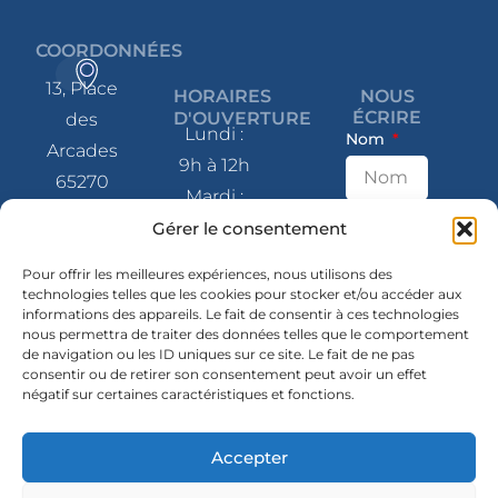
COORDONNÉES
13, Place
HORAIRES
NOUS
ÉCRIRE
D'OUVERTURE
des
Lundi :
Nom
Arcades
9h à 12h
65270
Mardi :
Saint-Pé-
9h à 12h
E-mail
Gérer le consentement
de-
et 14h à
Bigorre
Pour offrir les meilleures expériences, nous utilisons des
17h
technologies telles que les cookies pour stocker et/ou accéder aux
informations des appareils. Le fait de consentir à ces technologies
Message
Mercredi
05 62 41
nous permettra de traiter des données telles que le comportement
: 9h à 12h
de navigation ou les ID uniques sur ce site. Le fait de ne pas
80 07
consentir ou de retirer son consentement peut avoir un effet
et 14h à
négatif sur certaines caractéristiques et fonctions.
contact@mairie-
17h
saintpedebigorre.fr
Jeudi :
Accepter
14h à 17h
SUIVEZ-