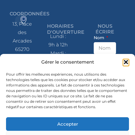
COORDONNÉES
13, Place
HORAIRES
NOUS
ÉCRIRE
D'OUVERTURE
des
Lundi :
Nom
Arcades
9h à 12h
65270
Mardi :
Saint-Pé-
9h à 12h
E-mail
Gérer le consentement
de-
et 14h à
Bigorre
Pour offrir les meilleures expériences, nous utilisons des
17h
technologies telles que les cookies pour stocker et/ou accéder aux
informations des appareils. Le fait de consentir à ces technologies
Message
Mercredi
05 62 41
nous permettra de traiter des données telles que le comportement
: 9h à 12h
de navigation ou les ID uniques sur ce site. Le fait de ne pas
80 07
consentir ou de retirer son consentement peut avoir un effet
et 14h à
négatif sur certaines caractéristiques et fonctions.
contact@mairie-
17h
saintpedebigorre.fr
Jeudi :
Accepter
14h à 17h
SUIVEZ-