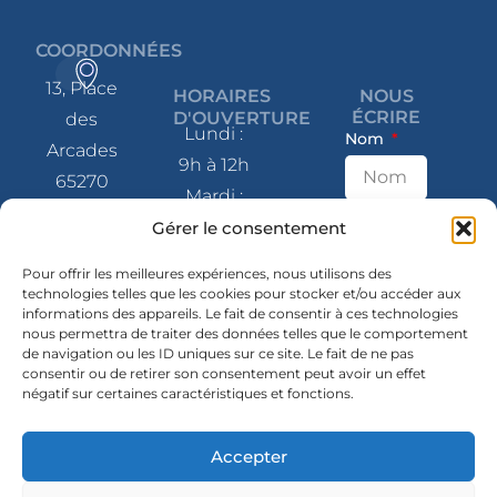
COORDONNÉES
13, Place
HORAIRES
NOUS
ÉCRIRE
D'OUVERTURE
des
Lundi :
Nom
Arcades
9h à 12h
65270
Mardi :
Saint-Pé-
9h à 12h
E-mail
Gérer le consentement
de-
et 14h à
Bigorre
Pour offrir les meilleures expériences, nous utilisons des
17h
technologies telles que les cookies pour stocker et/ou accéder aux
informations des appareils. Le fait de consentir à ces technologies
Message
Mercredi
05 62 41
nous permettra de traiter des données telles que le comportement
: 9h à 12h
de navigation ou les ID uniques sur ce site. Le fait de ne pas
80 07
consentir ou de retirer son consentement peut avoir un effet
et 14h à
négatif sur certaines caractéristiques et fonctions.
contact@mairie-
17h
saintpedebigorre.fr
Jeudi :
Accepter
14h à 17h
SUIVEZ-