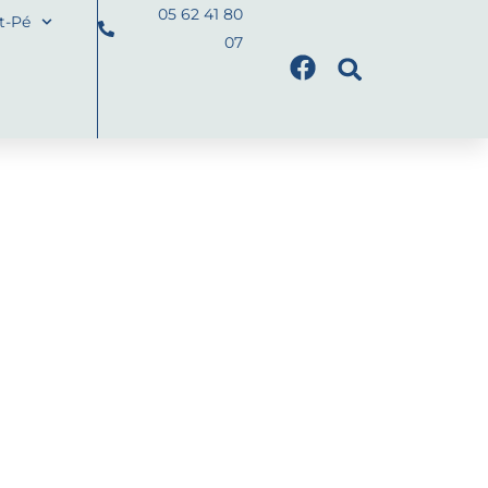
05 62 41 80
nt-Pé
07