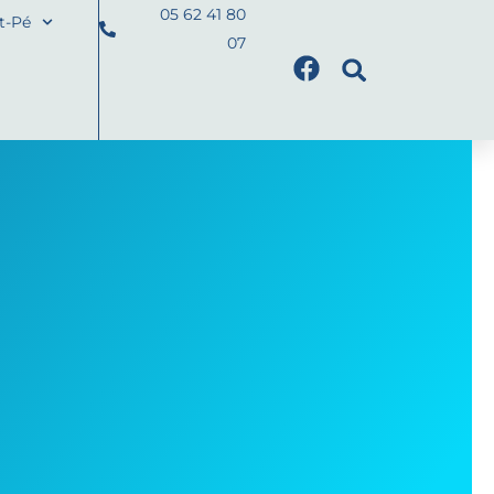
05 62 41 80
nt-Pé
07