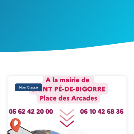
Page
Page
Page
Page
Page
Non Classé